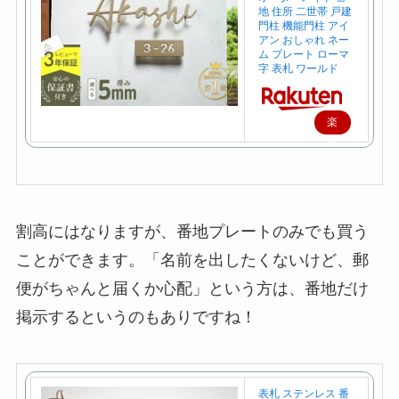
地 住所 二世帯 戸建
門柱 機能門柱 アイ
アン おしゃれ ネー
ム プレート ローマ
字 表札 ワールド
楽
天
で
購
入
割高にはなりますが、番地プレートのみでも買う
ことができます。「名前を出したくないけど、郵
便がちゃんと届くか心配」という方は、番地だけ
掲示するというのもありですね！
表札 ステンレス 番