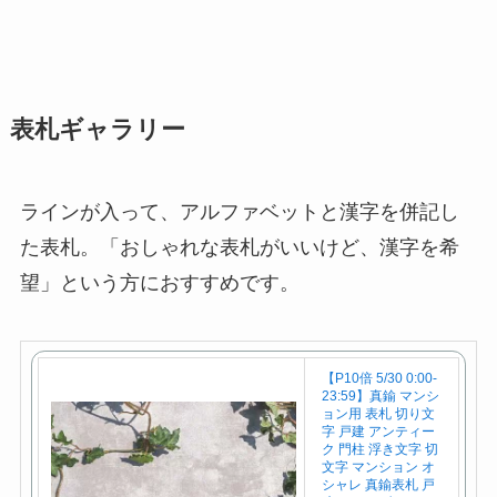
表札ギャラリー
ラインが入って、アルファベットと漢字を併記し
た表札。「おしゃれな表札がいいけど、漢字を希
望」という方におすすめです。
【P10倍 5/30 0:00-
23:59】真鍮 マンシ
ョン用 表札 切り文
字 戸建 アンティー
ク 門柱 浮き文字 切
文字 マンション オ
シャレ 真鍮表札 戸