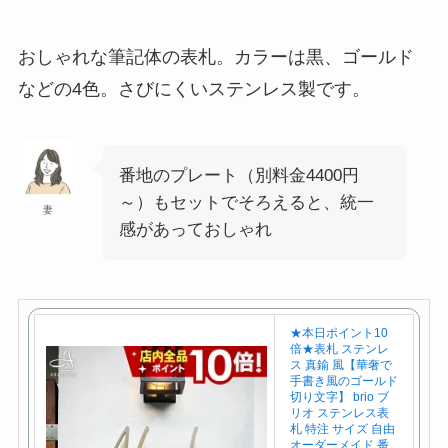
おしゃれな筆記体の表札。カラーは黒、ゴールド
などの4色。さびにくいステンレス製です。
番地のプレート（別料金4400円
～）もセットでそろえると、統一
妻
感があっておしゃれ
★本日ポイント10
倍★表札 ステンレ
ス 真鍮 風【華奢で
手書き風のゴールド
切り文字】 brio ブ
リオ ステンレス表
札 特注 サイズ 自由
オーダーメイド 番