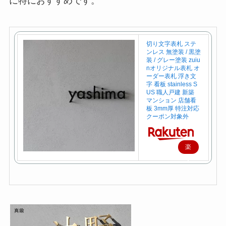
に特におすすめです。
切り文字表札 ステ
ンレス 無塗装 / 黒塗
装 / グレー塗装 zuiu
nオリジナル表札 オ
ーダー表札 浮き文
字 看板 stainless S
US 職人戸建 新築
マンション 店舗看
板 3mm厚 特注対応
クーポン対象外
楽
天
で
購
入