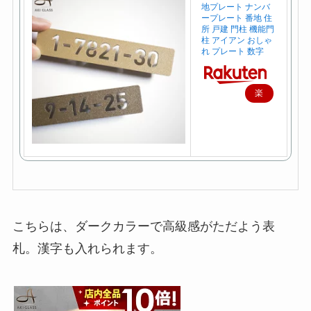
地プレート ナンバ
ープレート 番地 住
所 戸建 門柱 機能門
柱 アイアン おしゃ
れ プレート 数字
楽
天
で
購
入
こちらは、ダークカラーで高級感がただよう表
札。漢字も入れられます。