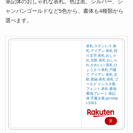
筆記体のおしゃれな表札。色は黒、シルバー、シ
ャンパンゴールドなど5色から、書体も4種類から
選べます。
表札 ステンレス 表
札 アイアン 表札 切
り文字 表札 おしゃ
れ 北欧 表札 おしゃ
れ かわいい 表札 ひ
ょうさつ 表札 戸建
て アイアン 表札 北
欧 真鍮 表札 表札 ゴ
ールド インスタ風
フォント 表札 番地
番地プレート 筆記
体 手書き風 gs-nmp
l-1003
楽
天