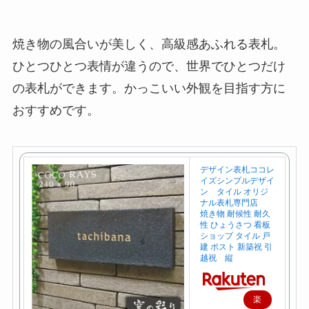
焼き物の風合いが美しく、高級感あふれる表札。
ひとつひとつ表情が違うので、世界でひとつだけ
の表札ができます。かっこいい外観を目指す方に
おすすめです。
デザイン表札ココレ
イズシンプルデザイ
ン タイル オリジ
ナル表札専門店
焼き物 耐候性 耐久
性 ひょうさつ 看板
ショップ タイル 戸
建 ポスト 新築祝 引
越祝 縦
楽