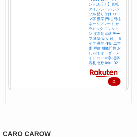
ント10倍！】表札
タイル シール シン
プル 貼り付け ロー
マ字 漢字 門札 門柱
ネームプレート セ
ラミック マンショ
ン 接着剤 両面テー
プ 新築 貼り 付け タ
イプ 番地 住所 二世
帯 戸建 機能門柱 お
しゃれ オーダーメ
イド ローマ字 漢字
表札 北欧 tairu-02
楽
天
で
購
入
CARO CAROW