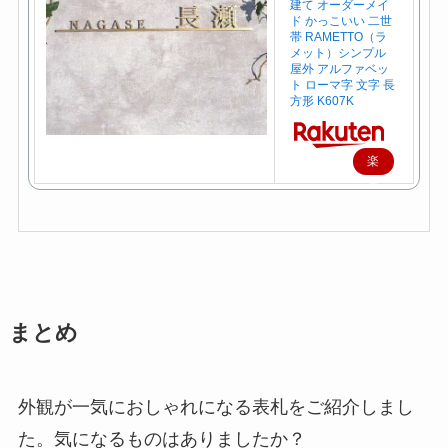
建て オーダーメイ
ド かっこいい 二世
帯 RAMETTO（ラ
メット）シンプル
屋外 アルファベッ
ト ローマ字 文字 長
方形 K607K
楽
天
で
購
入
まとめ
外観が一気におしゃれになる表札をご紹介しまし
た。気になるものはありましたか？