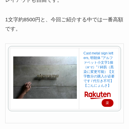
1文字約8500円と、今回ご紹介する中では一番高額
です。
Cast metal sign lett
ers, 明朝体 "アルフ
ァベット小文字1個
（a~z）" / 鋳肌（黒
染に変更可能）【文
字数分の購入が必要
です / 代引き不可】
【ごんにょんさ】
楽
天
で
購