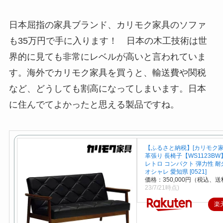
日本屈指の家具ブランド、カリモク家具のソファ
も35万円で手に入ります！ 日本の木工技術は世
界的に見ても非常にレベルが高いと言われていま
す。海外でカリモク家具を買うと、輸送費や関税
など、どうしても割高になってしまいます。日本
に住んでてよかったと思える製品ですね。
【ふるさと納税】[カリモク家
革張り 長椅子【WS1123B
レトロ コンパクト 弾力性 耐
オシャレ 愛知県 [0521]
価格：350,000円（税込、送
23/7/21時点)
楽