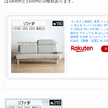
は180cmと210cmの2種類あります。
【ふるさと納税】 家具 イン
ァ 洗える カバー 3人掛け 3
ザ 180cm TN／CR-BE ヘ
個付き ナチュラル 和 おしゃ
福岡県 大木町 モリタインテ
式会社 【開梱・設置】AL12
楽