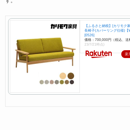
す。
【ふるさと納税】[カリモク家
長椅子(カバーリング仕様)【W
[0526]
価格：700,000円（税込、送
23/7/21時点)
楽